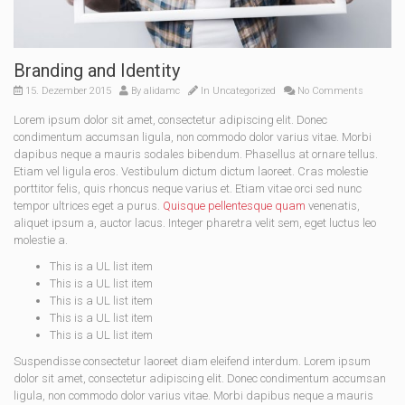
Branding and Identity
15. Dezember 2015
By
alidamc
In
Uncategorized
No Comments
Lorem ipsum dolor sit amet, consectetur adipiscing elit. Donec
condimentum accumsan ligula, non commodo dolor varius vitae. Morbi
dapibus neque a mauris sodales bibendum. Phasellus at ornare tellus.
Etiam vel ligula eros. Vestibulum dictum dictum laoreet. Cras molestie
porttitor felis, quis rhoncus neque varius et. Etiam vitae orci sed nunc
tempor ultrices eget a purus.
Quisque pellentesque quam
venenatis,
aliquet ipsum a, auctor lacus. Integer pharetra velit sem, eget luctus leo
molestie a.
This is a UL list item
This is a UL list item
This is a UL list item
This is a UL list item
This is a UL list item
Suspendisse consectetur laoreet diam eleifend interdum. Lorem ipsum
dolor sit amet, consectetur adipiscing elit. Donec condimentum accumsan
ligula, non commodo dolor varius vitae. Morbi dapibus neque a mauris