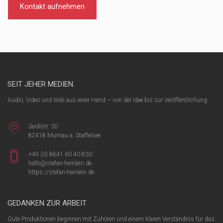
Kontakt aufnehmen
SEIT JEHER MEDIEN.
Audio, Video und Web aus einer Hand – von der Idee bis zur Veröffentlichung.
Seidlstr. 30
82418 Murnau a. Staffelsee
+49 (0) 8841 60 40 830
hello@stefan-heinlein.de
https://stefan-heinlein.de
GEDANKEN ZUR ARBEIT
Gute Produktionen beginnen mit Zuhören und einem klaren Verständnis für das