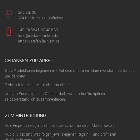
Seidlstr. 30
82418 Murnau a. Staffelsee
+49 (0) 8841 60 40 830
hello@stefan-heinlein.de
https://stefan-heinlein.de
GEDANKEN ZUR ARBEIT
Gute Produktionen beginnen mit Zuhören und einem klaren Verständnis für das
Ziel dahinter.
Technik folgt der Idee – nicht umgekehrt.
Und am Ende zeigt sich Qualität dort, wo einzelne Disziplinen
selbstverständlich zusammenfinden.
ZUM HINTERGRUND
Viele Projekte bewegen sich heute zwischen mehreren Medienwelten.
Audio, Video und Web folgen jeweils eigenen Regeln – und profitieren