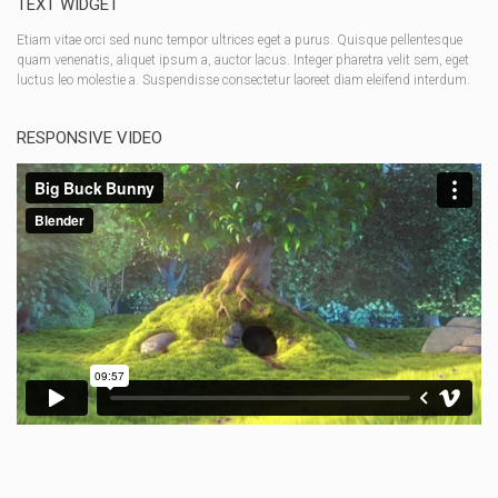
TEXT WIDGET
Etiam vitae orci sed nunc tempor ultrices eget a purus. Quisque pellentesque
quam venenatis, aliquet ipsum a, auctor lacus. Integer pharetra velit sem, eget
luctus leo molestie a. Suspendisse consectetur laoreet diam eleifend interdum.
RESPONSIVE VIDEO