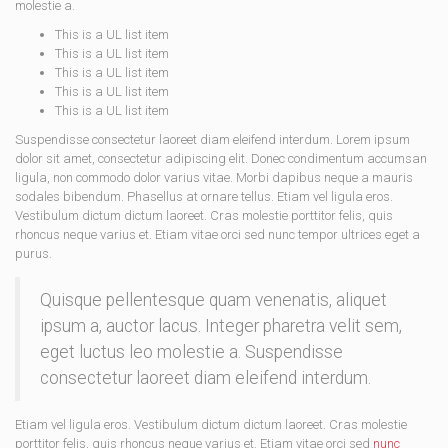
molestie a.
This is a UL list item
This is a UL list item
This is a UL list item
This is a UL list item
This is a UL list item
Suspendisse consectetur laoreet diam eleifend interdum. Lorem ipsum
dolor sit amet, consectetur adipiscing elit. Donec condimentum accumsan
ligula, non commodo dolor varius vitae. Morbi dapibus neque a mauris
sodales bibendum. Phasellus at ornare tellus. Etiam vel ligula eros.
Vestibulum dictum dictum laoreet. Cras molestie porttitor felis, quis
rhoncus neque varius et. Etiam vitae orci sed nunc tempor ultrices eget a
purus.
Quisque pellentesque quam venenatis, aliquet
ipsum a, auctor lacus. Integer pharetra velit sem,
eget luctus leo molestie a. Suspendisse
consectetur laoreet diam eleifend interdum.
Etiam vel ligula eros. Vestibulum dictum dictum laoreet. Cras molestie
porttitor felis, quis rhoncus neque varius et. Etiam vitae orci sed
nunc