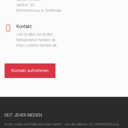
Seidlstr. 30
82418 Murnau a. Staffelsee
Kontakt:
+49 (0) 8841 60 40 830
hello@stefan-heinlein.de
https://stefan-heinlein.de
Kontakt aufnehmen
SEIT JEHER MEDIEN.
Audio, Video und Web aus einer Hand – von der Idee bis zur Veröffentlichung.