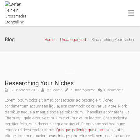
Blog
Home
Uncategorized
Researching Your Niches
Researching Your Niches
15. Dezember 2015
By
alidamc
In
Uncategorized
3 Comments
Lorem ipsum dolor sit amet, consectetur adipiscing elit. Donec
condimentum accumsan ligula, non commodo dolor varius vitae. Morbi
dapibus neque a mauris sodales bibendum. Phasellus at ornare tellus.
Etiam vel ligula eros. Vestibulum dictum dictum laoreet. Cras molestie
porttitor felis, quis rhoncus neque varius et. Etiam vitae orci sed nunc
tempor ultrices eget a purus.
Quisque pellentesque quam
venenatis,
aliquet ipsum a, auctor lacus. Integer pharetra velit sem, eget luctus leo